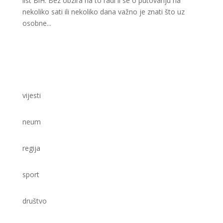
list BiH. Bez obzira na to radi li se o putovanju na
nekoliko sati ili nekoliko dana važno je znati što uz
osobne...
vijesti
neum
regija
sport
društvo