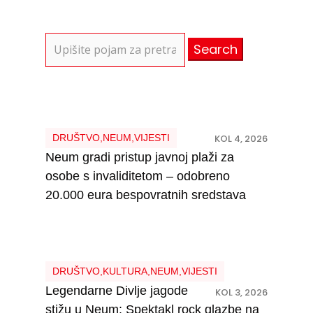
Search
for:
DRUŠTVO
,
NEUM
,
VIJESTI
KOL 4, 2026
Neum gradi pristup javnoj plaži za
osobe s invaliditetom – odobreno
20.000 eura bespovratnih sredstava
DRUŠTVO
,
KULTURA
,
NEUM
,
VIJESTI
Legendarne Divlje jagode
KOL 3, 2026
stižu u Neum: Spektakl rock glazbe na