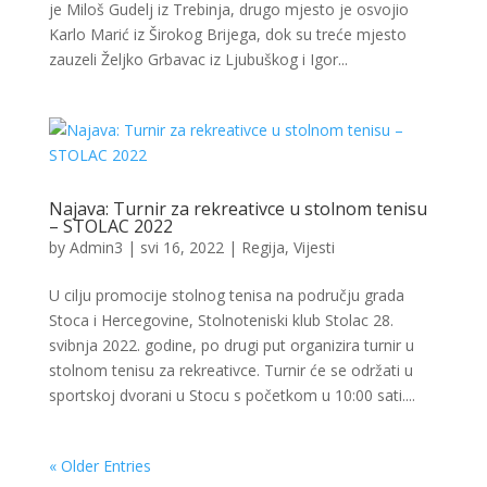
je Miloš Gudelj iz Trebinja, drugo mjesto je osvojio
Karlo Marić iz Širokog Brijega, dok su treće mjesto
zauzeli Željko Grbavac iz Ljubuškog i Igor...
Najava: Turnir za rekreativce u stolnom tenisu
– STOLAC 2022
by
Admin3
|
svi 16, 2022
|
Regija
,
Vijesti
U cilju promocije stolnog tenisa na području grada
Stoca i Hercegovine, Stolnoteniski klub Stolac 28.
svibnja 2022. godine, po drugi put organizira turnir u
stolnom tenisu za rekreativce. Turnir će se održati u
sportskoj dvorani u Stocu s početkom u 10:00 sati....
« Older Entries