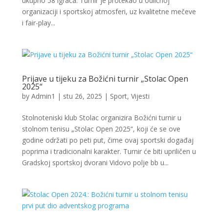
ukupno 58 igrača. Turnir je protekao u odličnoj
organizaciji i sportskoj atmosferi, uz kvalitetne mečeve
i fair-play...
Prijave u tijeku za Božićni turnir „Stolac Open
2025“
by
Admin1
|
stu 26, 2025
|
Sport
,
Vijesti
Stolnoteniski klub Stolac organizira Božićni turnir u
stolnom tenisu „Stolac Open 2025“, koji će se ove
godine održati po peti put, čime ovaj sportski događaj
poprima i tradicionalni karakter. Turnir će biti upriličen u
Gradskoj sportskoj dvorani Vidovo polje bb u...