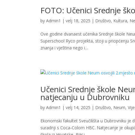
FOTO: Učenici Srednje ško
by
Admin1
|
velj 18, 2025
|
Društvo
,
Kultura
,
N
Ove godine dvanaest učenika Srednje škole Neum 
Superschool Ryco projekta, stoji u priopćenju Sr
znanja i vještina nego i...
Učenici Srednje škole Neum
natjecanju u Dubrovniku
by
Admin1
|
velj 14, 2025
|
Društvo
,
Neum
,
Vije
Ekonomski fakultet Sveučilišta u Dubrovniku je 
suradnji s Coca-Colom HBC. Natjecanje je okupil
škola iz Hrvatske, BiH i...