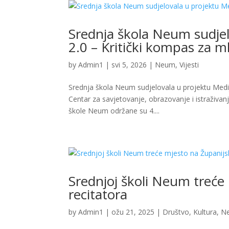
Srednja škola Neum sudjel
2.0 – Kritički kompas za m
by
Admin1
|
svi 5, 2026
|
Neum
,
Vijesti
Srednja škola Neum sudjelovala u projektu Medij
Centar za savjetovanje, obrazovanje i istraživanj
škole Neum održane su 4....
Srednjoj školi Neum treće
recitatora
by
Admin1
|
ožu 21, 2025
|
Društvo
,
Kultura
,
N