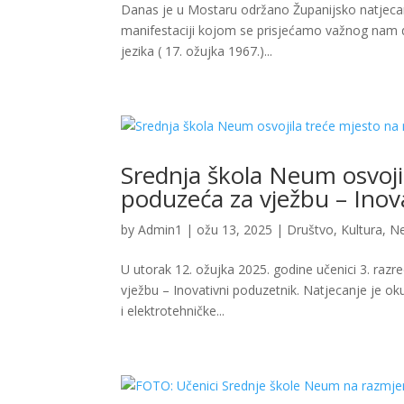
Danas je u Mostaru održano Županijsko natjecanj
manifestaciji kojom se prisjećamo važnog nam d
jezika ( 17. ožujka 1967.)...
Srednja škola Neum osvoji
poduzeća za vježbu – Inov
by
Admin1
|
ožu 13, 2025
|
Društvo
,
Kultura
,
N
U utorak 12. ožujka 2025. godine učenici 3. ra
vježbu – Inovativni poduzetnik. Natjecanje je ok
i elektrotehničke...