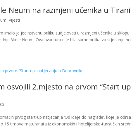
le Neum na razmjeni učenika u Tirani
eum
,
Vijesti
imalo je jedinstvenu priliku sudjelovati u razmjeni učenika u sklopu
ednje škole Neum. Ova avantura nije bila samo prilika za stjecanje no
 osvojili 2.mjesto na prvom “Start up
sti
domaćin prvog start-up natjecanja ‘Od ideje do nagrade’, koje je održ
o 15 timova maturanata iz ekonomskih i hotelijersko-turističkih sredn