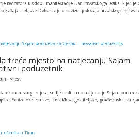
e recitatora u sklopu manifestacije Dani hrvatskoga jezika. Riječ je 
ogađaja – objave Deklaracije o nazivu i položaju hrvatskog književn
la treće mjesto na natjecanju Sajam
ativni poduzetnik
eum
,
Vijesti
zreda ekonomskog smjera, sudjelovali su na natjecanju Sajam poduzeć
upilo učenike ekonomske, turističko-ugostiteljske, građevinske, stroja