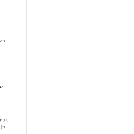
vih
”
ano u
jih