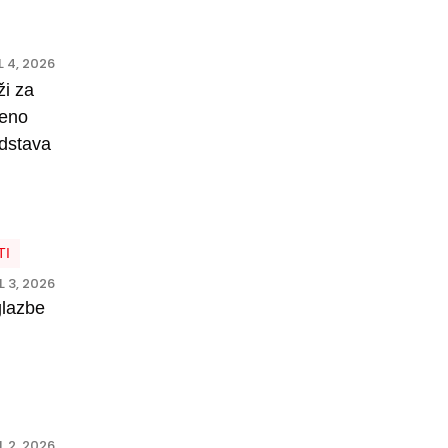
 4, 2026
ži za
reno
edstava
TI
L 3, 2026
glazbe
L 2, 2026