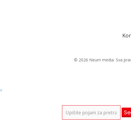
Kon
© 2026 Neum media. Sva prav
×
Search
for: