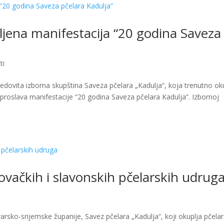
jena manifestacija “20 godina Saveza
ti
dovita izborna skupština Saveza pčelara „Kadulja“, koja trenutno ok
a proslava manifestacije “20 godina Saveza pčelara Kadulja”. Izbornoj
vačkih i slavonskih pčelarskih udrug
rsko-srijemske županije, Savez pčelara „Kadulja“, koji okuplja pčelar