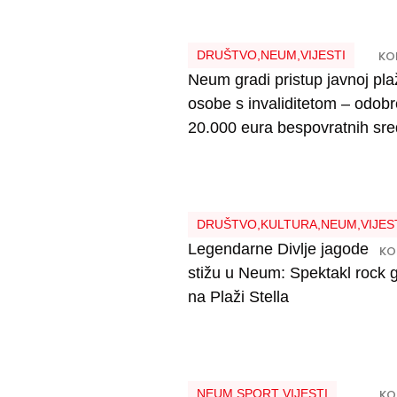
DRUŠTVO
,
NEUM
,
VIJESTI
KOL
Neum gradi pristup javnoj pla
osobe s invaliditetom – odob
20.000 eura bespovratnih sr
DRUŠTVO
,
KULTURA
,
NEUM
,
VIJES
Legendarne Divlje jagode
KO
stižu u Neum: Spektakl rock 
na Plaži Stella
NEUM
,
SPORT
,
VIJESTI
KO