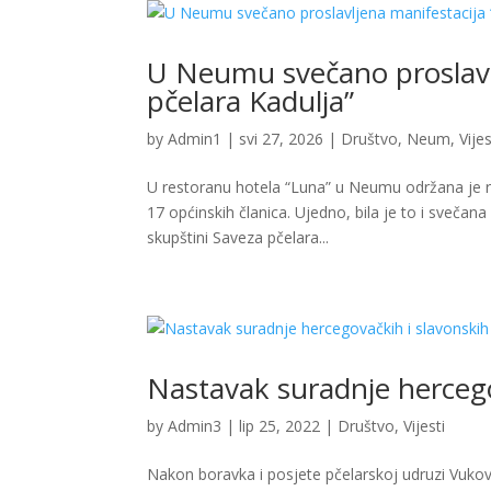
U Neumu svečano proslavl
pčelara Kadulja”
by
Admin1
|
svi 27, 2026
|
Društvo
,
Neum
,
Vijes
U restoranu hotela “Luna” u Neumu održana je re
17 općinskih članica. Ujedno, bila je to i svečan
skupštini Saveza pčelara...
Nastavak suradnje hercego
by
Admin3
|
lip 25, 2022
|
Društvo
,
Vijesti
Nakon boravka i posjete pčelarskoj udruzi Vukova