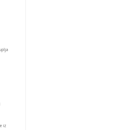
uplja
a
e iz