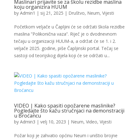
Maslinari prijavite se za školu rezidbe maslina
koju organizira HUUM
by
Admin1
|
sij 21, 2025
|
Društvo
,
Neum
,
Vijesti
Početkom veljače u Čapljini će se održati škola rezidbe
maslina ”Polikonična vaza”. Riječ je o dvodnevnom
tečaju u organizaciji HUUM-a, a održat će se 1. i 2.
veljače 2025. godine, piše Čapljinski portal. Tečaj se
sastoji od teorijskog dijela koji će se održati u...
VIDEO | Kako spasiti opožarene maslinike?
Pogledajte što kažu stručnjaci na demonstraciji
u Broćancu
by
Admin3
|
velj 10, 2023
|
Neum
,
Video
,
Vijesti
Požar koji je zahvatio općinu Neum i uništio brojne