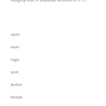
Kategorije koje će sudjelovati na turniru su: U-15...
vijesti
neum
regija
sport
društvo
lifestyle