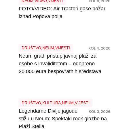
NEUM
,
VIDEO
,
VIJESTI
KOL 9, 2026
FOTO/VIDEO: Air Tractori gase požar
iznad Popova polja
DRUŠTVO
,
NEUM
,
VIJESTI
KOL 4, 2026
Neum gradi pristup javnoj plaži za
osobe s invaliditetom – odobreno
20.000 eura bespovratnih sredstava
DRUŠTVO
,
KULTURA
,
NEUM
,
VIJESTI
Legendarne Divlje jagode
KOL 3, 2026
stižu u Neum: Spektakl rock glazbe na
Plaži Stella