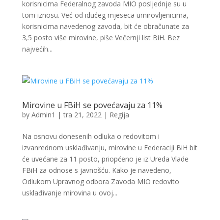
korisnicima Federalnog zavoda MIO posljednje su u
tom iznosu. Već od idućeg mjeseca umirovljenicima,
korisnicima navedenog zavoda, bit će obračunate za
3,5 posto više mirovine, piše Večernji list BiH. Bez
najvećih...
Mirovine u FBiH se povećavaju za 11%
by
Admin1
|
tra 21, 2022
|
Regija
Na osnovu donesenih odluka o redovitom i
izvanrednom usklađivanju, mirovine u Federaciji BiH bit
će uvećane za 11 posto, priopćeno je iz Ureda Vlade
FBiH za odnose s javnošću. Kako je navedeno,
Odlukom Upravnog odbora Zavoda MIO redovito
usklađivanje mirovina u ovoj...