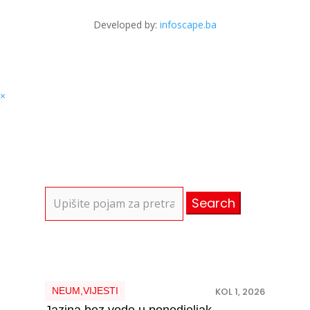
Developed by:
infoscape.ba
×
Search
for:
NEUM
,
VIJESTI
KOL 1, 2026
Jazina bez vode u ponedjeljak