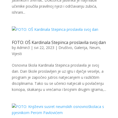
Jasenkom Sremac. Doktorica Jasenka je najmlađe
učenike poučila pravilnoj njezi i održavanju zubića,
ishrani...
FOTO: OŠ Kardinala Stepinca proslavila svoj dan
by
Admin3
|
svi 22, 2023
|
Društvo
,
Galerija
,
Neum
,
Vijesti
Osnovna škola Kardinala Stepinca proslavila je svoj
dan. Dan škole proslavljen je uz igru i dječje veselje, a
program je započeo jutros natjecanjem u različitim
disciplinama. Tako su se učenici natjecali u povlačenju
konopa, skakanju u vrećama i brojnim drugim igrama,...