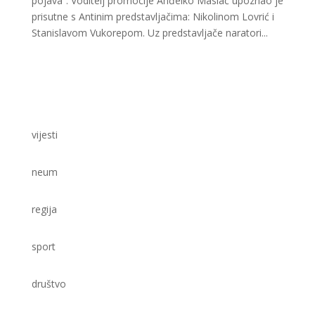
pojava”. Voditelj promocije Anđelko Maslać upoznao je
prisutne s Antinim predstavljačima: Nikolinom Lovrić i
Stanislavom Vukorepom. Uz predstavljače naratori...
vijesti
neum
regija
sport
društvo