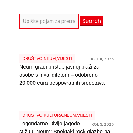
Search
for:
DRUŠTVO
,
NEUM
,
VIJESTI
KOL 4, 2026
Neum gradi pristup javnoj plaži za
osobe s invaliditetom – odobreno
20.000 eura bespovratnih sredstava
DRUŠTVO
,
KULTURA
,
NEUM
,
VIJESTI
Legendarne Divlje jagode
KOL 3, 2026
stižu u Neum: Spektakl rock glazbe na