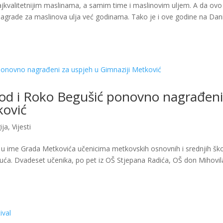
kvalitetnijim maslinama, a samim time i maslinovim uljem. A da ovo 
 nagrade za maslinova ulja već godinama. Tako je i ove godine na Da
od i Roko Begušić ponovno nagrađen
ković
ija
,
Vijesti
 u ime Grada Metkovića učenicima metkovskih osnovnih i srednjih šk
nuća. Dvadeset učenika, po pet iz OŠ Stjepana Radića, OŠ don Mihovil