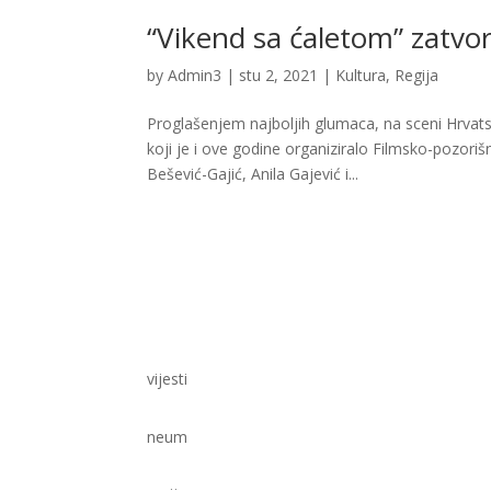
“Vikend sa ćaletom” zatvor
by
Admin3
|
stu 2, 2021
|
Kultura
,
Regija
Proglašenjem najboljih glumaca, na sceni Hrvats
koji je i ove godine organiziralo Filmsko-pozori
Bešević-Gajić, Anila Gajević i...
vijesti
neum