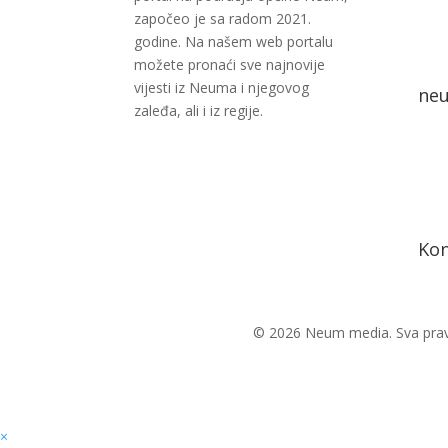
započeo je sa radom 2021.
godine. Na našem web portalu
možete pronaći sve najnovije
vijesti iz Neuma i njegovog
ne
zaleđa, ali i iz regije.
Kon
© 2026 Neum media. Sva prav
×