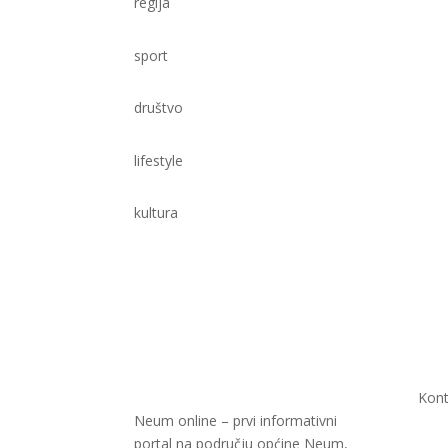
regija
sport
društvo
lifestyle
kultura
Kont
Neum online – prvi informativni
portal na području općine Neum,