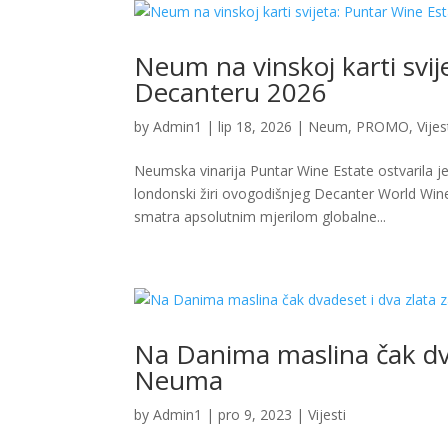
Neum na vinskoj karti svij
Decanteru 2026
by
Admin1
|
lip 18, 2026
|
Neum
,
PROMO
,
Vijes
Neumska vinarija Puntar Wine Estate ostvarila je
londonski žiri ovogodišnjeg Decanter World Wi
smatra apsolutnim mjerilom globalne...
Na Danima maslina čak dvad
Neuma
by
Admin1
|
pro 9, 2023
|
Vijesti