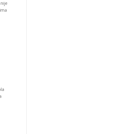
nije
nima
i
ola
a