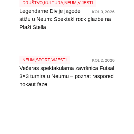
DRUŠTVO
,
KULTURA
,
NEUM
,
VIJESTI
Legendarne Divlje jagode
KOL 3, 2026
stižu u Neum: Spektakl rock glazbe na
Plaži Stella
NEUM
,
SPORT
,
VIJESTI
KOL 2, 2026
Večeras spektakularna završnica Futsal
3×3 turnira u Neumu – poznat raspored
nokaut faze