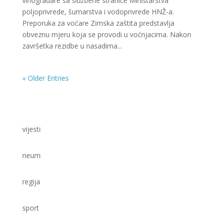
vinogradare sa službene stranice Ministarstva
poljoprivrede, šumarstva i vodoprivrede HNŽ-a.
Preporuka za voćare Zimska zaštita predstavlja
obveznu mjeru koja se provodi u voćnjacima. Nakon
završetka rezidbe u nasadima...
« Older Entries
vijesti
neum
regija
sport