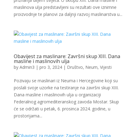
priznanja diljem svijeta. U sklopu XIII. Dana masline i
maslinova ulja predstavljeni su rezultati ove iznimne
proizvodnje te planovi za daljnji razvoj maslinarstva u...
Obavijest za maslinare: Završni skup XIII. Dana
masline i maslinovih ulja
by
Admin3
|
pro 3, 2024
|
Društvo
,
Neum
,
Vijesti
Pozivaju se maslinari iz Neuma i Hercegovine koji su
poslali svoje uzorke na testiranje na završni skup XIII.
Dana masline i maslinovih ulja u organizaciji
Federalnog agromediteranskog zavoda Mostar. Skup
će se održati u petak, 6. prosinca 2024. godine, u
prostorijama...