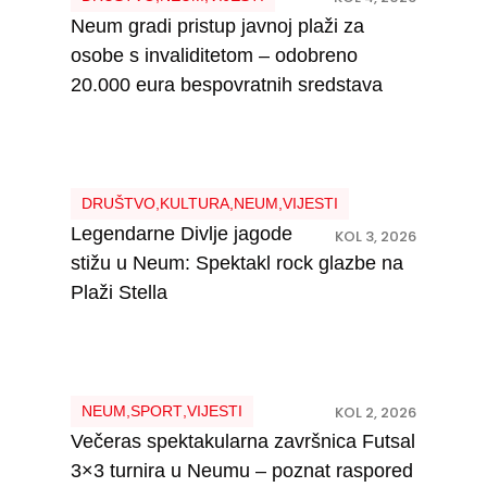
Neum gradi pristup javnoj plaži za
osobe s invaliditetom – odobreno
20.000 eura bespovratnih sredstava
DRUŠTVO
,
KULTURA
,
NEUM
,
VIJESTI
Legendarne Divlje jagode
KOL 3, 2026
stižu u Neum: Spektakl rock glazbe na
Plaži Stella
NEUM
,
SPORT
,
VIJESTI
KOL 2, 2026
Večeras spektakularna završnica Futsal
3×3 turnira u Neumu – poznat raspored