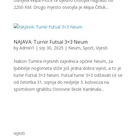
odnijela ekipa Ploče te ujedno osvojila nagradu od
2200 KM. Drugo mjesto osvojila je ekipa Čitluk...
NAJAVA: Turnir Futsal 3×3 Neum
by
Admin1
|
srp 30, 2025
|
Neum
,
Sport
,
Vijesti
Nakon Turnira mjesnih zajednica općine Neum, za
ljubitelje nogometa stiže još jedna dobra vijest, a to je
turnir Futsal 3×3 Neum. Futsal turnir 3×3 odžavati će se
od četvrtka 31. srpnja do nedjelje 3. kolovoza na
sportskom igralištu Osnovne škole Kardinala...
vijesti