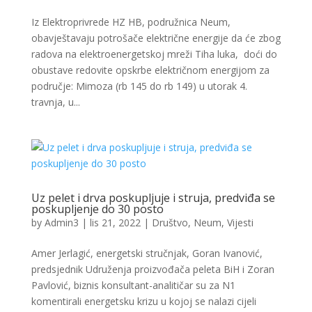
Iz Elektroprivrede HZ HB, podružnica Neum,
obavještavaju potrošače električne energije da će zbog
radova na elektroenergetskoj mreži Tiha luka, doći do
obustave redovite opskrbe električnom energijom za
područje: Mimoza (rb 145 do rb 149) u utorak 4.
travnja, u...
Uz pelet i drva poskupljuje i struja, predviđa se
poskupljenje do 30 posto
by
Admin3
|
lis 21, 2022
|
Društvo
,
Neum
,
Vijesti
Amer Jerlagić, energetski stručnjak, Goran Ivanović,
predsjednik Udruženja proizvođača peleta BiH i Zoran
Pavlović, biznis konsultant-analitičar su za N1
komentirali energetsku krizu u kojoj se nalazi cijeli