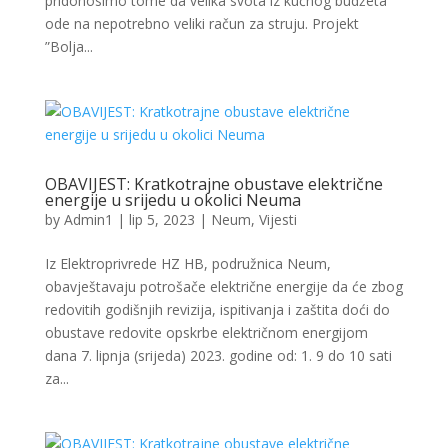
pridonosimo tome da velika svota iz kućnog budžeta
ode na nepotrebno veliki račun za struju. Projekt
”Bolja...
OBAVIJEST: Kratkotrajne obustave električne
energije u srijedu u okolici Neuma
by
Admin1
|
lip 5, 2023
|
Neum
,
Vijesti
Iz Elektroprivrede HZ HB, podružnica Neum,
obavještavaju potrošače električne energije da će zbog
redovitih godišnjih revizija, ispitivanja i zaštita doći do
obustave redovite opskrbe električnom energijom
dana 7. lipnja (srijeda) 2023. godine od: 1. 9 do 10 sati
za...