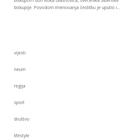
biskupom don Roka Glasnovića, svećenika Šibenske
biskupije. Povodom imenovanja čestitku je uputio i...
vijesti
neum
regija
sport
društvo
lifestyle