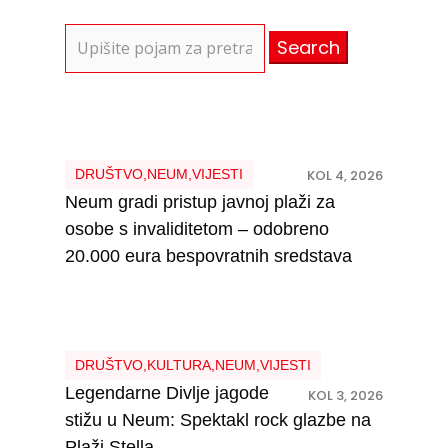
Search
for:
DRUŠTVO
,
NEUM
,
VIJESTI
KOL 4, 2026
Neum gradi pristup javnoj plaži za
osobe s invaliditetom – odobreno
20.000 eura bespovratnih sredstava
DRUŠTVO
,
KULTURA
,
NEUM
,
VIJESTI
Legendarne Divlje jagode
KOL 3, 2026
stižu u Neum: Spektakl rock glazbe na
Plaži Stella