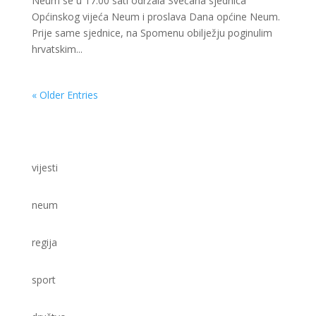
Neum se u 17:00 sati održala Svečana sjednica
Općinskog vijeća Neum i proslava Dana općine Neum.
Prije same sjednice, na Spomenu obilježju poginulim
hrvatskim...
« Older Entries
vijesti
neum
regija
sport