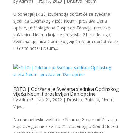
by
Admin1
|
stu 17, 2023
|
Društvo
,
Neum
U ponedjeljak 20. studenoga održat će se svečana
sjednica Općinskog vijeća Neum i proslava Dana
općine, uoči blagdana Gospe od Zdravlja, nebeske
zaštitnice Neuma koja se proslavlja 21. studenoga.
Svečana sjednica Općinskog vijeća Neum održat će se
u Grand hotelu Neum,...
FOTO | Održana je Svečana sjednica Općinskog
vijeća Neum i proslavljen Dan općine
by
Admin3
|
stu 21, 2022
|
Društvo
,
Galerija
,
Neum
,
Vijesti
Na dan nebeske zaštitnice Neuma, Gospe od Zdravlja
koju ove godine slavimo 21. studenog, u Grand Hotelu