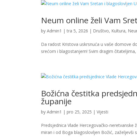
Neum online želi Vam Sreta
by
Admin1
|
tra 5, 2026
|
Društvo
,
Kultura
,
Ne
Da radost Kristova uskrsnuća u vaše domove done
srećom i blagostanjem! Svim dragim čitateljima, 
Božićna čestitka predsjed
županije
by
Admin1
|
pro 25, 2025
|
Vijesti
Predsjednica Vlade Hercegovačko-neretvanske žu
miran i od Boga blagoslovljen Božić, zaželjevši 