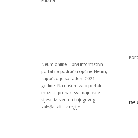
kultura
Kont
Neum online – prvi informativni
portal na području općine Neum,
započeo je sa radom 2021.
godine. Na našem web portalu
možete pronaći sve najnovije
vijesti iz Neuma i njegovog
ne
zaleđa, ali i iz regije.