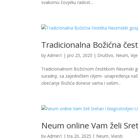
svakomu čovjeku radost...
Tradicionalna Božićna če
by
Admin1
|
pro 25, 2025
|
Društvo
,
Neum
,
Vije
Tradicionalnom Božićnom čestitkom Neumski gos
suradnji, sa zajedničkim ciljem- unapređenja naš
obećanje Božića donese vama i vašim...
Neum online Vam želi Sreta
by
Admin1
|
tra 20, 2025
|
Neum
,
Vijesti