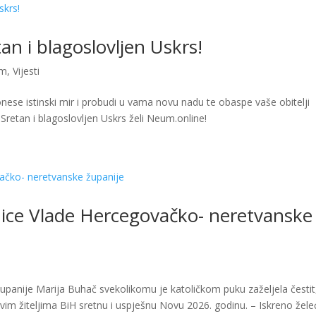
n i blagoslovljen Uskrs!
um
,
Vijesti
se istinski mir i probudi u vama novu nadu te obaspe vaše obitelji
Sretan i blagoslovljen Uskrs želi Neum.online!
nice Vlade Hercegovačko- neretvanske
panije Marija Buhač svekolikomu je katoličkom puku zaželjela čestit
svim žiteljima BiH sretnu i uspješnu Novu 2026. godinu. – Iskreno žele