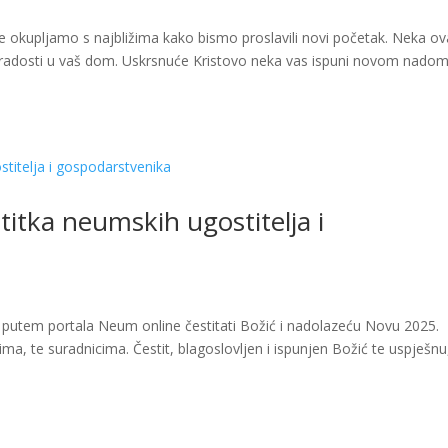
 se okupljamo s najbližima kako bismo proslavili novi početak. Neka ov
 i radosti u vaš dom. Uskrsnuće Kristovo neka vas ispuni novom nadom
titka neumskih ugostitelja i
su putem portala Neum online čestitati Božić i nadolazeću Novu 2025.
ma, te suradnicima. Čestit, blagoslovljen i ispunjen Božić te uspješnu