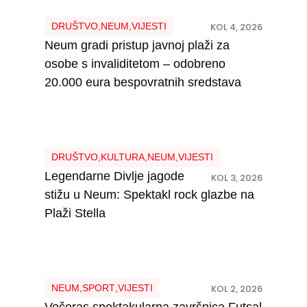
DRUŠTVO
,
NEUM
,
VIJESTI
KOL 4, 2026
Neum gradi pristup javnoj plaži za
osobe s invaliditetom – odobreno
20.000 eura bespovratnih sredstava
DRUŠTVO
,
KULTURA
,
NEUM
,
VIJESTI
Legendarne Divlje jagode
KOL 3, 2026
stižu u Neum: Spektakl rock glazbe na
Plaži Stella
NEUM
,
SPORT
,
VIJESTI
KOL 2, 2026
Večeras spektakularna završnica Futsal