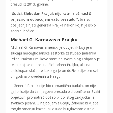
presudi iz 2013. godine.
“Sudci, Slobodan Praljak nije ratni zločinac! S
prijezirom odbacujem vašu presudu.”,
bile su
posljednje riječi generala Praljka nakon kojih je ispio
sadržaj bočice.
Michael G. Karnavas o Praljku
Michael G. Karnavas američki je odvjetnik koji je u
slučaju hercegbosanske šestorke zastupao Jadranka
Prlića. Nakon Praljkove smrti na svom blogu objavio je
tekst koji se odnosi na Slobodana Praljka, ali i na
cjelokupan slučaj te kako ga je on doživio tijekom svih
tih godina provedenih u Haagu.
– General Praljak nije bio romantična budala, on nije
gajio iluzije da će njegova presuda biti poništena. Svaki
objektivni promatrač došao bi do istog zaključka. Ja
svakako jesam. U najboljem slučaju, Žalbeno bi vijeće
moglo smanjiti kazne, ali osude bi uglavnom ostale