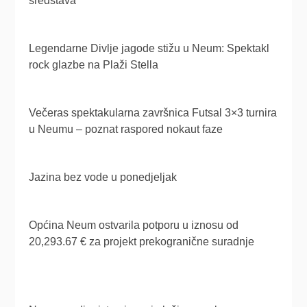
sredstava
Legendarne Divlje jagode stižu u Neum: Spektakl
rock glazbe na Plaži Stella
Večeras spektakularna završnica Futsal 3×3 turnira
u Neumu – poznat raspored nokaut faze
Jazina bez vode u ponedjeljak
Općina Neum ostvarila potporu u iznosu od
20,293.67 € za projekt prekogranične suradnje