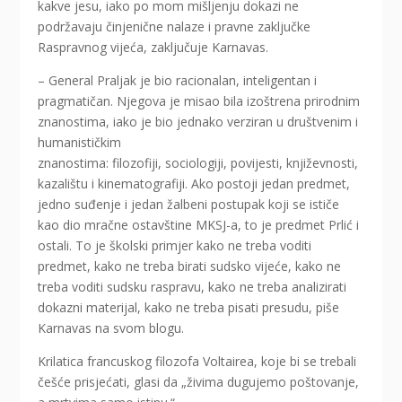
kakve jesu, iako po mom mišljenju dokazi ne
podržavaju činjenične nalaze i pravne zaključke
Raspravnog vijeća, zaključuje Karnavas.
– General Praljak je bio racionalan, inteligentan i
pragmatičan. Njegova je misao bila izoštrena prirodnim
znanostima, iako je bio jednako verziran u društvenim i
humanističkim
znanostima: filozofiji, sociologiji, povijesti, književnosti,
kazalištu i kinematografiji. Ako postoji jedan predmet,
jedno suđenje i jedan žalbeni postupak koji se ističe
kao dio mračne ostavštine MKSJ-a, to je predmet Prlić i
ostali. To je školski primjer kako ne treba voditi
predmet, kako ne treba birati sudsko vijeće, kako ne
treba voditi sudsku raspravu, kako ne treba analizirati
dokazni materijal, kako ne treba pisati presudu, piše
Karnavas na svom blogu.
Krilatica francuskog filozofa Voltairea, koje bi se trebali
češće prisjećati, glasi da „živima dugujemo poštovanje,