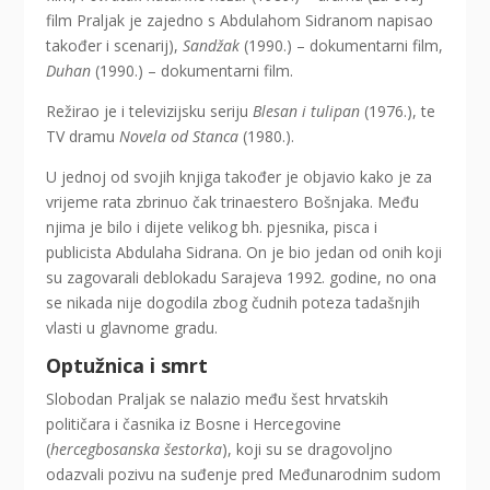
film Praljak je zajedno s Abdulahom Sidranom napisao
također i scenarij),
Sandžak
(1990.) – dokumentarni film,
Duhan
(1990.) – dokumentarni film.
Režirao je i televizijsku seriju
Blesan i tulipan
(1976.), te
TV dramu
Novela od Stanca
(1980.).
U jednoj od svojih knjiga također je objavio kako je za
vrijeme rata zbrinuo čak trinaestero Bošnjaka. Među
njima je bilo i dijete velikog bh. pjesnika, pisca i
publicista Abdulaha Sidrana. On je bio jedan od onih koji
su zagovarali deblokadu Sarajeva 1992. godine, no ona
se nikada nije dogodila zbog čudnih poteza tadašnjih
vlasti u glavnome gradu.
Optužnica i smrt
Slobodan Praljak se nalazio među šest hrvatskih
političara i časnika iz Bosne i Hercegovine
(
hercegbosanska šestorka
), koji su se dragovoljno
odazvali pozivu na suđenje pred Međunarodnim sudom