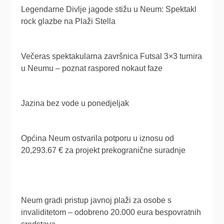
Legendarne Divlje jagode stižu u Neum: Spektakl
rock glazbe na Plaži Stella
Večeras spektakularna završnica Futsal 3×3 turnira
u Neumu – poznat raspored nokaut faze
Jazina bez vode u ponedjeljak
Općina Neum ostvarila potporu u iznosu od
20,293.67 € za projekt prekogranične suradnje
Neum gradi pristup javnoj plaži za osobe s
invaliditetom – odobreno 20.000 eura bespovratnih