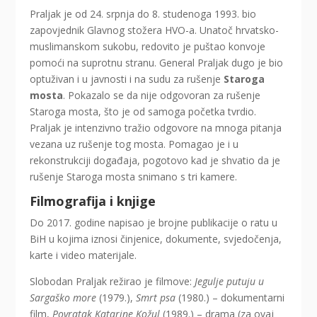
Praljak je od 24. srpnja do 8. studenoga 1993. bio
zapovjednik Glavnog stožera HVO-a. Unatoč hrvatsko-
muslimanskom sukobu, redovito je puštao konvoje
pomoći na suprotnu stranu. General Praljak dugo je bio
optuživan i u javnosti i na sudu za rušenje
Staroga
mosta
. Pokazalo se da nije odgovoran za rušenje
Staroga mosta, što je od samoga početka tvrdio.
Praljak je intenzivno tražio odgovore na mnoga pitanja
vezana uz rušenje tog mosta. Pomagao je i u
rekonstrukciji događaja, pogotovo kad je shvatio da je
rušenje Staroga mosta snimano s tri kamere.
Filmografija i knjige
Do 2017. godine napisao je brojne publikacije o ratu u
BiH u kojima iznosi činjenice, dokumente, svjedočenja,
karte i video materijale.
Slobodan Praljak režirao je filmove:
Jegulje putuju u
Sargaško more
(1979.),
Smrt psa
(1980.) – dokumentarni
film,
Povratak Katarine Kožul
(1989.) – drama (za ovaj