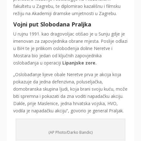
fakultetu u Zagrebu, te diplomirao kazališnu i filmsku
režiju na Akademiji dramske umjetnosti u Zagrebu.
Vojni put Slobodana Praljka
U rujnu 1991. kao dragovoljac otišao je u Sunju gdje je
imenovan za zapovjednika obrane mjesta. Poslije odlazi
u BiH te je prilikom oslobođenja doline Neretve i
Mostara bio jedan od ključnih zapovjednika
oslobađanja u operaciji
Lipanjske zore.
„Oslobađanje lijeve obale Neretve prva je akcija koja
pokazuje da jedna defenzivna, poluseljačka,
domobranska skupina ljudi, koja brani svoju kuću, može
biti spremna i pokazati da zna voditi napadačku akciju.
Dakle, prije Maslenice, jedna hrvatska vojska, HVO,
vodila je napadačku akciju“, govorio je general Praljak.
(AP Photo/Darko Bandic)