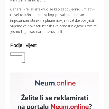
a mrtvima samo istinu.“
General Praljak istaknuo se kao zapovjednik, umjetnik
te velikodušni humanist koji je svakako ostavio
impozantan otisak na platnu novije hrvatske povijesti.
Vrijeme će pokazati istinsku vrijednost njegove žrtve te
jesmo li ga, kao narod, iznevjerili.
Podjeli vijest