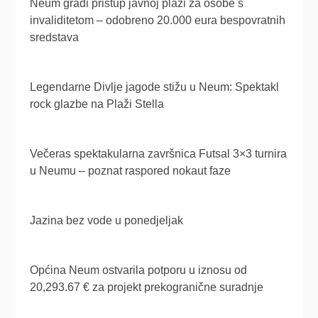
Neum gradi pristup javnoj plaži za osobe s
invaliditetom – odobreno 20.000 eura bespovratnih
sredstava
Legendarne Divlje jagode stižu u Neum: Spektakl
rock glazbe na Plaži Stella
Večeras spektakularna završnica Futsal 3×3 turnira
u Neumu – poznat raspored nokaut faze
Jazina bez vode u ponedjeljak
Općina Neum ostvarila potporu u iznosu od
20,293.67 € za projekt prekogranične suradnje