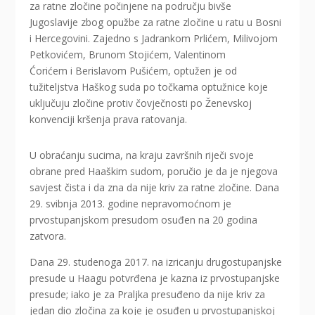
za ratne zločine počinjene na području bivše
Jugoslavije zbog opužbe za ratne zločine u ratu u Bosni
i Hercegovini. Zajedno s Jadrankom Prlićem, Milivojom
Petkovićem, Brunom Stojićem, Valentinom
Ćorićem i Berislavom Pušićem, optužen je od
tužiteljstva Haškog suda po točkama optužnice koje
uključuju zločine protiv čovječnosti po Ženevskoj
konvenciji kršenja prava ratovanja.
U obraćanju sucima, na kraju završnih riječi svoje
obrane pred Haaškim sudom, poručio je da je njegova
savjest čista i da zna da nije kriv za ratne zločine. Dana
29. svibnja 2013. godine nepravomoćnom je
prvostupanjskom presudom osuđen na 20 godina
zatvora.
Dana 29. studenoga 2017. na izricanju drugostupanjske
presude u Haagu potvrđena je kazna iz prvostupanjske
presude; iako je za Praljka presuđeno da nije kriv za
jedan dio zločina za koje je osuđen u prvostupanjskoj