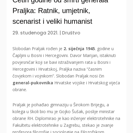
Praljka: Ratnik, umjetnik,
scenarist i veliki humanist
29. studenoga 2021.
|
Društvo
Slobodan Praljak rođen je
2. siječnja 1945
. godine u
Čapljini u Bosni i Hercegovini. Davor Marijan, istaknuti
povjesničar koji se bavi istraživanjem rata u Bosni i
Hercegovini i Hrvatskoj, Praljka naziva “časnim
čovjekom i vojnikom”. Slobodan Praljak nosi čin
general-pukovnika
Hrvatske vojske i Hrvatskog vijeća
obrane.
Praljak je pohađao gimnaziju u Širokom Brijegu, a
kolega u školi bio mu je Gojko Šušak, poslije ministar
obrane RH. Diplomirao je kao inženjer elektrotehnike na
Fakultetu elektrotehnike u Zagrebu, stekao je zvanje
profesora filozofije i sociologije na Filozofskom