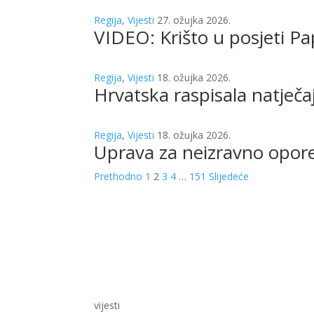
Regija
,
Vijesti
27. ožujka 2026.
VIDEO: Krišto u posjeti Pa
Regija
,
Vijesti
18. ožujka 2026.
Hrvatska raspisala natječa
Regija
,
Vijesti
18. ožujka 2026.
Uprava za neizravno oporez
Prethodno
1
2
3
4
…
151
Slijedeće
vijesti