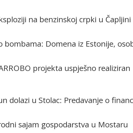
sploziji na benzinskoj crpki u Čapljini
va o bombama: Domena iz Estonije, osob
ARROBO projekta uspješno realiziran
n dolazi u Stolac: Predavanje o finan
rodni sajam gospodarstva u Mostaru