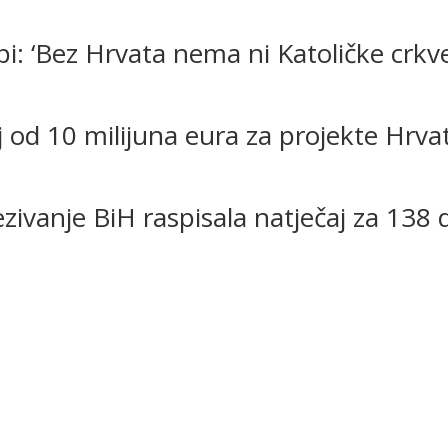
pi: ‘Bez Hrvata nema ni Katoličke crkv
j od 10 milijuna eura za projekte Hrva
ivanje BiH raspisala natječaj za 138 d