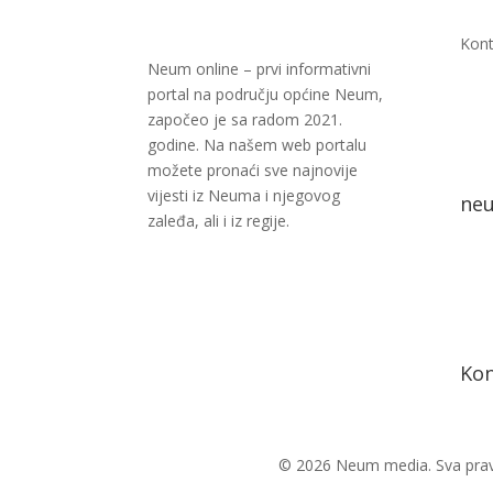
Kont
Neum online – prvi informativni
portal na području općine Neum,
započeo je sa radom 2021.
godine. Na našem web portalu
možete pronaći sve najnovije
vijesti iz Neuma i njegovog
ne
zaleđa, ali i iz regije.
Kon
© 2026 Neum media. Sva prav