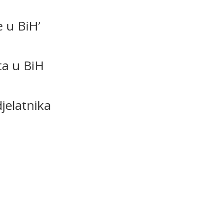
e u BiH’
ta u BiH
jelatnika